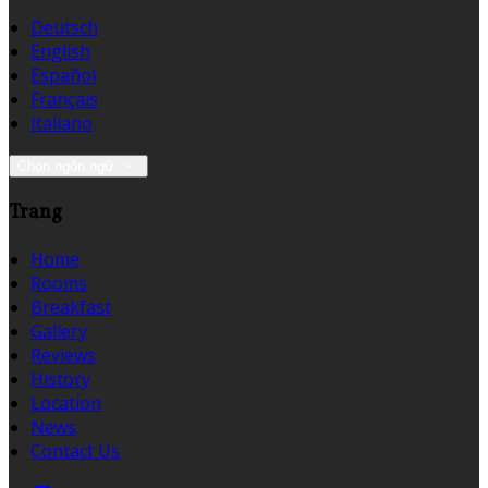
Deutsch
English
Español
Français
Italiano
Chọn ngôn ngữ
Trang
Home
Rooms
Breakfast
Gallery
Reviews
History
Location
News
Contact Us