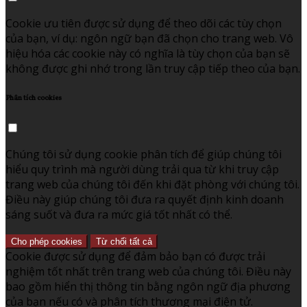
Cookie ưu tiên được sử dụng để theo dõi các tùy chọn
của bạn, ví dụ: ngôn ngữ bạn đã chọn cho trang web. Vô
hiệu hóa các cookie này có nghĩa là tùy chọn của bạn sẽ
không được ghi nhớ trong lần truy cập tiếp theo của bạn.
Phân tích cookies
Chúng tôi sử dụng cookie phân tích để giúp chúng tôi
hiểu quy trình mà người dùng trải qua từ khi truy cập
trang web của chúng tôi đến khi đặt phòng với chúng tôi.
Điều này giúp chúng tôi đưa ra quyết định kinh doanh
sáng suốt và đưa ra mức giá tốt nhất có thể.
Cho phép cookies
Từ chối tất cả
Cookie được sử dụng để đảm bảo bạn có được trải
nghiệm tốt nhất trên trang web của chúng tôi. Điều này
bao gồm hiển thị thông tin bằng ngôn ngữ địa phương
của bạn nếu có và phân tích thương mại điện tử.