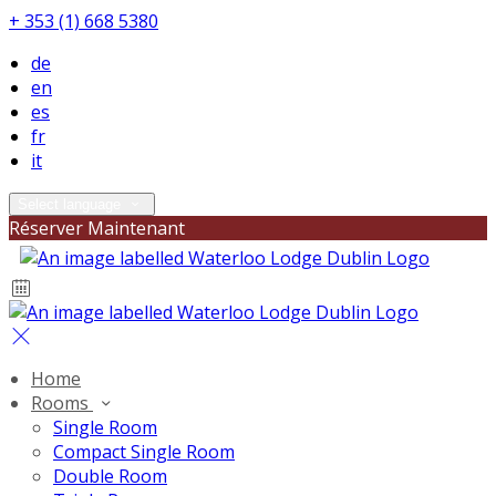
+ 353 (1) 668 5380
de
en
es
fr
it
Select language
Réserver Maintenant
Home
Rooms
Single Room
Compact Single Room
Double Room