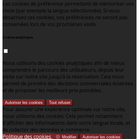
Les cookies de préférence permettent de mémoriser vos
choix (par exemple la langue sélectionnée). Si vous
désactivez ces cookies, vos préférences ne seront pas
conservées lors de vos prochaines visite
Cookies analytiques
Nous utilisons des cookies analytiques afin de mieux
comprendre le parcours des utilisateurs, depuis leur
visite sur notre site jusqu’à la réservation. Cela nous
permet de prendre des décisions commerciales éclairées
et de proposer les meilleurs prix possibles.
Autoriser les cookies
Tout refuser
Pour assurer une expérience optimale sur notre site,
nous utilisons des cookies. Cela permet notamment
d'afficher des informations dans votre langue locale, et
de collecter des données e-commerce.
Politique des cookies
Modifier
Autoriser les cookies