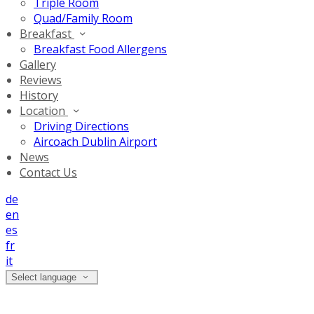
Triple Room
Quad/Family Room
Breakfast
Breakfast Food Allergens
Gallery
Reviews
History
Location
Driving Directions
Aircoach Dublin Airport
News
Contact Us
de
en
es
fr
it
Select language