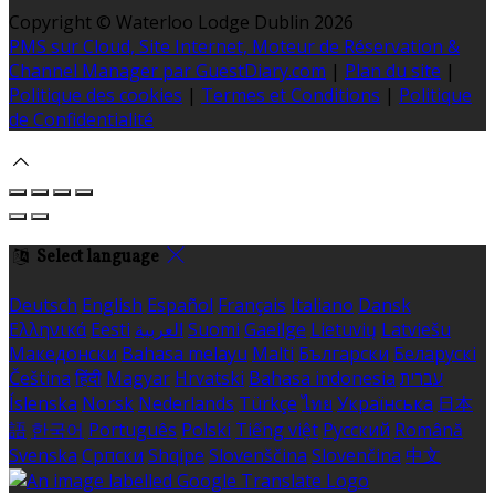
Copyright ©
Waterloo Lodge Dublin 2026
PMS sur Cloud, Site Internet, Moteur de Réservation &
Channel Manager par GuestDiary.com
|
Plan du site
|
Politique des cookies
|
Termes et Conditions
|
Politique
de Confidentialité
Select language
Deutsch
English
Español
Français
Italiano
Dansk
Ελληνικά
Eesti
العربية
Suomi
Gaeilge
Lietuvių
Latviešu
Македонски
Bahasa melayu
Malti
Български
Беларускі
Čeština
हिंदी
Magyar
Hrvatski
Bahasa indonesia
עברית
Íslenska
Norsk
Nederlands
Türkçe
ไทย
Українська
日本
語
한국어
Português
Polski
Tiếng việt
Русский
Română
Svenska
Српски
Shqipe
Slovenščina
Slovenčina
中文