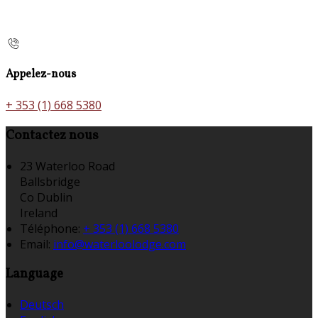
Appelez-nous
+ 353 (1) 668 5380
Contactez nous
23 Waterloo Road
Ballsbridge
Co Dublin
Ireland
Téléphone
:
+ 353 (1) 668 5380
Email:
info@waterloolodge.com
Language
Deutsch