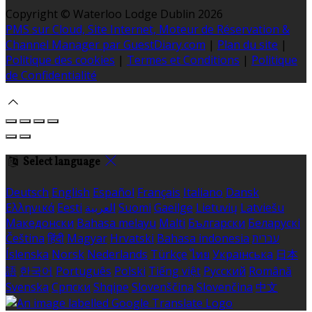
Copyright ©
Waterloo Lodge Dublin 2026
PMS sur Cloud, Site Internet, Moteur de Réservation &
Channel Manager par GuestDiary.com
|
Plan du site
|
Politique des cookies
|
Termes et Conditions
|
Politique
de Confidentialité
Select language
Deutsch
English
Español
Français
Italiano
Dansk
Ελληνικά
Eesti
العربية
Suomi
Gaeilge
Lietuvių
Latviešu
Македонски
Bahasa melayu
Malti
Български
Беларускі
Čeština
हिंदी
Magyar
Hrvatski
Bahasa indonesia
עברית
Íslenska
Norsk
Nederlands
Türkçe
ไทย
Українська
日本
語
한국어
Português
Polski
Tiếng việt
Русский
Română
Svenska
Српски
Shqipe
Slovenščina
Slovenčina
中文