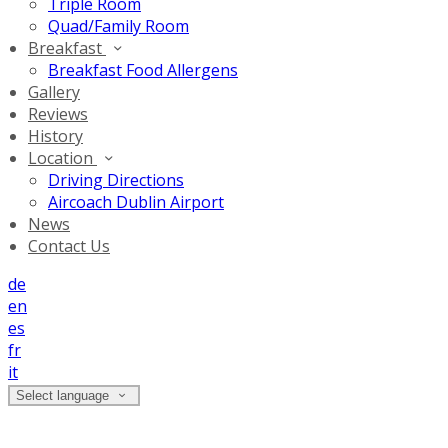
Triple Room
Quad/Family Room
Breakfast
Breakfast Food Allergens
Gallery
Reviews
History
Location
Driving Directions
Aircoach Dublin Airport
News
Contact Us
de
en
es
fr
it
Select language