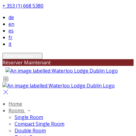
+ 353 (1) 668 5380
de
en
es
fr
it
Select language
Réserver Maintenant
Home
Rooms
Single Room
Compact Single Room
Double Room