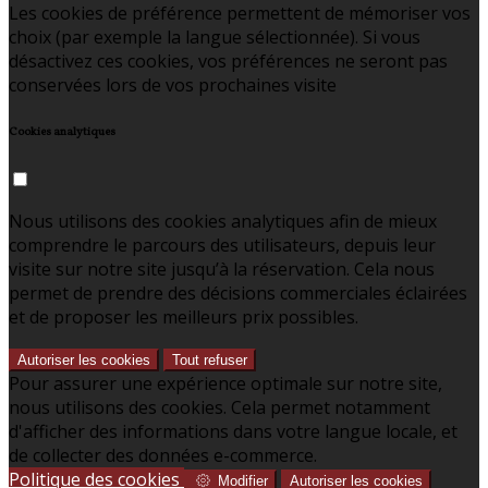
Les cookies de préférence permettent de mémoriser vos
choix (par exemple la langue sélectionnée). Si vous
désactivez ces cookies, vos préférences ne seront pas
conservées lors de vos prochaines visite
Cookies analytiques
Nous utilisons des cookies analytiques afin de mieux
comprendre le parcours des utilisateurs, depuis leur
visite sur notre site jusqu’à la réservation. Cela nous
permet de prendre des décisions commerciales éclairées
et de proposer les meilleurs prix possibles.
Autoriser les cookies
Tout refuser
Pour assurer une expérience optimale sur notre site,
nous utilisons des cookies. Cela permet notamment
d'afficher des informations dans votre langue locale, et
de collecter des données e-commerce.
Politique des cookies
Modifier
Autoriser les cookies