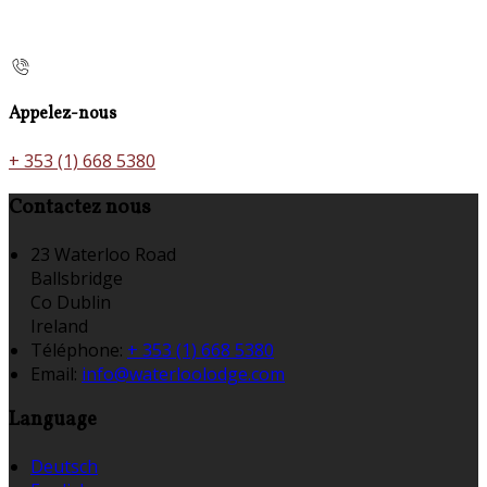
Appelez-nous
+ 353 (1) 668 5380
Contactez nous
23 Waterloo Road
Ballsbridge
Co Dublin
Ireland
Téléphone
:
+ 353 (1) 668 5380
Email:
info@waterloolodge.com
Language
Deutsch